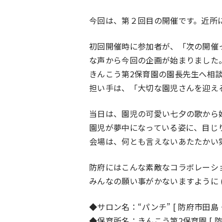
今回は、第２回目の開催です。近所
初回開催時に参加者が、「次の開催
な声から今回の企画が始まりました
きんこう第2保育園の園長先生へ相
担い手は、「大切な園児さんを迎え
当日は、園児の可愛い七夕の歌から
園児が夢中になっている姿に、目じ
会場は、何とも言えないあたたかい
防府にはこんな素敵なコラボレーシ
みんなの願い事がかないますように (^
◆サロン名：“パンチ” [ 防府市田島
◆保育所名：きんこう第2保育園 [ 防